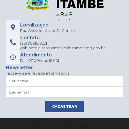
Localização
Rua Aristídes Alves, 54 Centro
Contato
(33) 99915-6221
gabinete@santoantoniodoitambe.mg.gov.br
Atendimento
Das 07:00hs às 16:00hs
Newsletter
Inscreva-se e receba informativos
CADASTRAR
Versão do Sistema:
3.5.3 - 19/06/2026