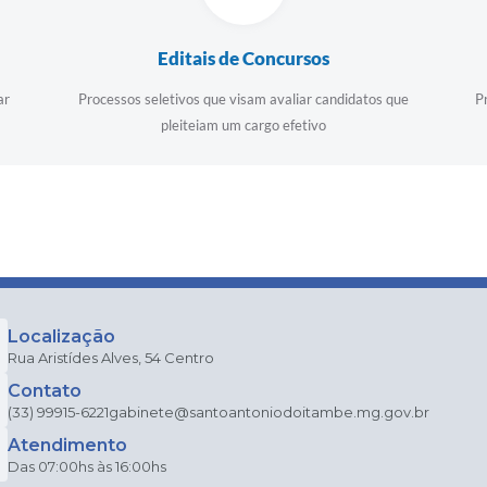
Editais de Concursos
ar
Processos seletivos que visam avaliar candidatos que
P
pleiteiam um cargo efetivo
Localização
Rua Aristídes Alves, 54 Centro
Contato
(33) 99915-6221
gabinete@santoantoniodoitambe.mg.gov.br
Atendimento
Das 07:00hs às 16:00hs