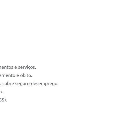
ntos e serviços.
samento e óbito.
ões sobre seguro-desemprego.
o.
SS).