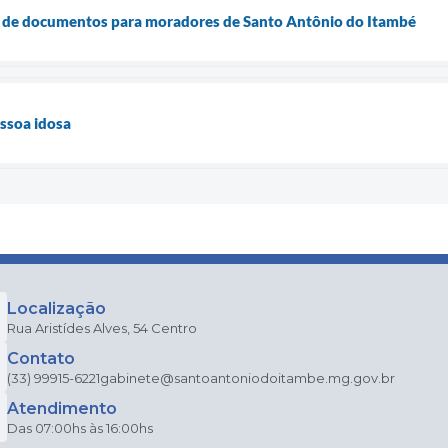
ão de documentos para moradores de Santo Antônio do Itambé
essoa idosa
Localização
Rua Aristídes Alves, 54 Centro
Contato
(33) 99915-6221
gabinete@santoantoniodoitambe.mg.gov.br
Atendimento
Das 07:00hs às 16:00hs