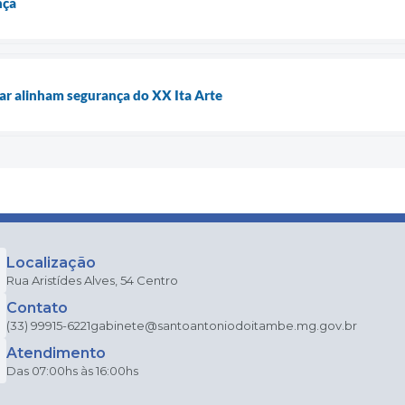
nça
itar alinham segurança do XX Ita Arte
Localização
Rua Aristídes Alves, 54 Centro
Contato
(33) 99915-6221
gabinete@santoantoniodoitambe.mg.gov.br
Atendimento
Das 07:00hs às 16:00hs