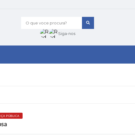
O que voce procura?
Siga-nos
ÇA PÚBLICA
osa