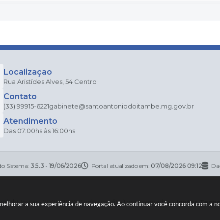
Localização
Rua Aristídes Alves, 54 Centro
Contato
(33) 99915-6221
gabinete@santoantoniodoitambe.mg.gov.br
Atendimento
Das 07:00hs às 16:00hs
do Sistema:
3.5.3 - 19/06/2026
Portal atualizado em:
07/08/2026 09:12
Da
right Instar - 2006-2026. Todos os direitos reservados -
Instar Tecn
a melhorar a sua experiência de navegação. Ao continuar você concorda com a 