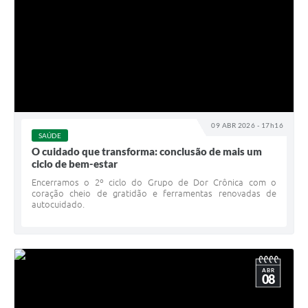
09 ABR 2026 - 17h16
SAÚDE
O cuidado que transforma: conclusão de mais um
ciclo de bem-estar
Encerramos o 2º ciclo do Grupo de Dor Crônica com o
coração cheio de gratidão e ferramentas renovadas de
autocuidado.
ABR
08