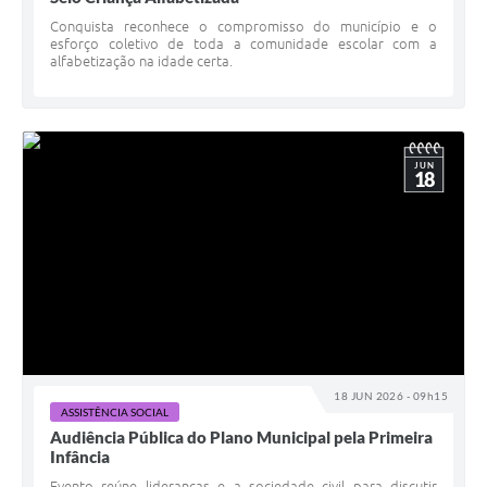
Conquista reconhece o compromisso do município e o
esforço coletivo de toda a comunidade escolar com a
alfabetização na idade certa.
JUN
18
18 JUN 2026 - 09h15
ASSISTÊNCIA SOCIAL
Audiência Pública do Plano Municipal pela Primeira
Infância
Evento reúne lideranças e a sociedade civil para discutir