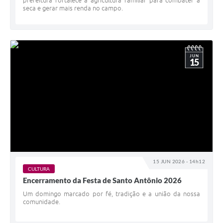
prefeitura fortalece a agricultura familiar para combater a
seca e gerar mais renda no campo.
JUN
15
15 JUN 2026 - 14h12
CULTURA
Encerramento da Festa de Santo Antônio 2026
Um domingo marcado por fé, tradição e a união da nossa
comunidade.