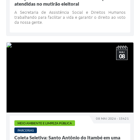
atendidas no mutirão eleitoral
A Secretaria de Assistência Social e Direitos Humanos
trabalhando para facilitar a vida e garantir o direito ao voto
da nossa gente.
MAI
08
08 MAI 2026 - 15h21
MEIO AMBIENTE E LIMPEZA PÚBLICA
PARCERIAS
Coleta Seletiva: Santo Antônio do Itambé em uma