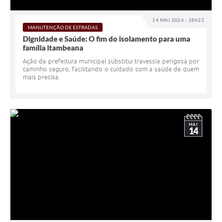
14 MAI 2026 - 18h22
MANUTENÇÃO DE ESTRADAS
Dignidade e Saúde: O fim do isolamento para uma
família itambeana
Ação da prefeitura municipal substitui travessia perigosa por
caminho seguro, facilitando o cuidado com a saúde de quem
mais precisa.
MAI
14