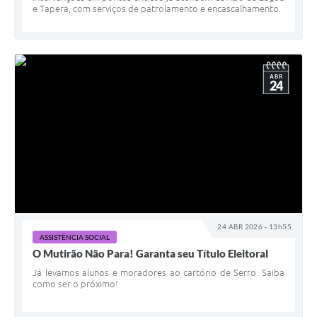
e Tapera, com serviços de patrolamento e encascalhamento.
ABR
24
24 ABR 2026 - 13h55
ASSISTÊNCIA SOCIAL
O Mutirão Não Para! Garanta seu Título Eleitoral
Já levamos alunos e moradores ao cartório de Serro. Saiba
como ser o próximo!