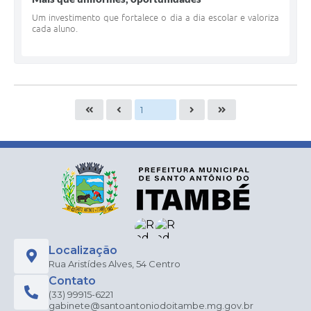
Um investimento que fortalece o dia a dia escolar e valoriza
cada aluno.
Localização
Rua Aristídes Alves, 54 Centro
Contato
(33) 99915-6221
gabinete@santoantoniodoitambe.mg.gov.br