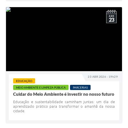
ABR
23
23 ABR 2026 - 19h29
EDUCAÇÃO
MEIO AMBIENTE E LIMPEZA PÚBLICA
PARCERIAS
Cuidar do Meio Ambiente é investir no nosso futuro
Educação e sustentabilidade caminham juntas: um dia de
aprendizado prático para transformar o amanhã da nossa
cidade.