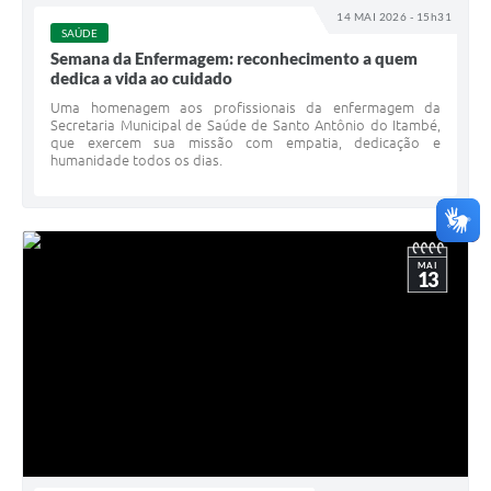
14 MAI 2026 - 15h31
SAÚDE
Semana da Enfermagem: reconhecimento a quem
dedica a vida ao cuidado
Uma homenagem aos profissionais da enfermagem da
Secretaria Municipal de Saúde de Santo Antônio do Itambé,
que exercem sua missão com empatia, dedicação e
humanidade todos os dias.
MAI
13