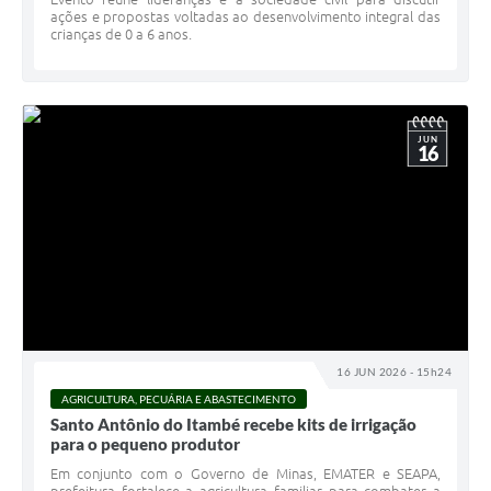
ações e propostas voltadas ao desenvolvimento integral das
crianças de 0 a 6 anos.
JUN
16
16 JUN 2026 - 15h24
AGRICULTURA, PECUÁRIA E ABASTECIMENTO
Santo Antônio do Itambé recebe kits de irrigação
para o pequeno produtor
Em conjunto com o Governo de Minas, EMATER e SEAPA,