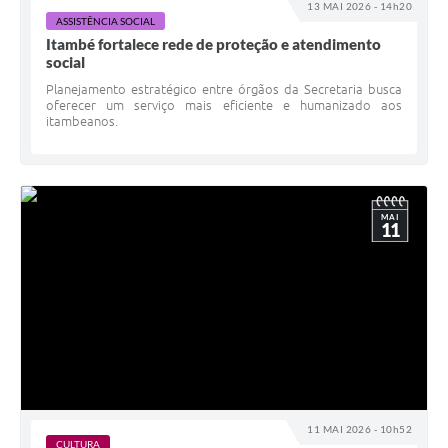
13 MAI 2026 - 14h20
ASSISTÊNCIA SOCIAL
Itambé fortalece rede de proteção e atendimento
social
Planejamento estratégico entre órgãos da Secretaria busca
oferecer um serviço mais eficiente e humanizado aos
itambeanos.
MAI
11
11 MAI 2026 - 10h52
CULTURA