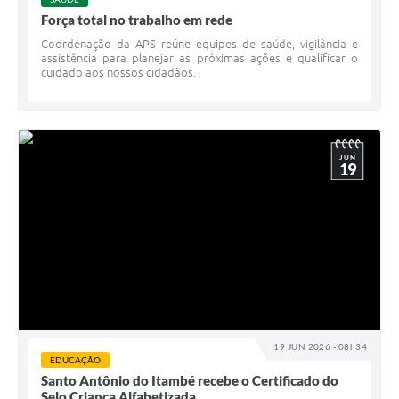
Força total no trabalho em rede
Coordenação da APS reúne equipes de saúde, vigilância e
assistência para planejar as próximas ações e qualificar o
cuidado aos nossos cidadãos.
JUN
19
19 JUN 2026 - 08h34
EDUCAÇÃO
Santo Antônio do Itambé recebe o Certificado do
Selo Criança Alfabetizada