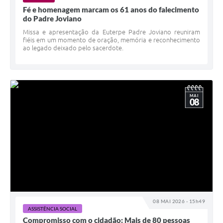
Fé e homenagem marcam os 61 anos do falecimento
do Padre Joviano
Missa e apresentação da Euterpe Padre Joviano reuniram
fiéis em um momento de oração, memória e reconhecimento
ao legado deixado pelo sacerdote.
MAI
08
08 MAI 2026 - 15h49
ASSISTÊNCIA SOCIAL
Compromisso com o cidadão: Mais de 80 pessoas