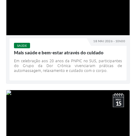
18 MAI 2026 - 10h00
SAÚDE
Mais saúde e bem-estar através do cuidado
Em celebração aos 20 anos da PNPIC no SUS, participantes
do Grupo da Dor Crônica vivenciaram práticas de
automassagem, relaxamento e cuidado com o corpo.
MAI
15