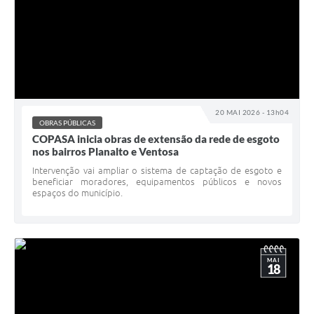
20 MAI 2026 - 13h04
OBRAS PÚBLICAS
COPASA inicia obras de extensão da rede de esgoto
nos bairros Planalto e Ventosa
Intervenção vai ampliar o sistema de captação de esgoto e
beneficiar moradores, equipamentos públicos e novos
espaços do município.
MAI
18