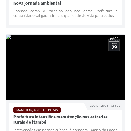
nova jornada ambiental
Entenda como o trabalho conjunto entre Prefeitura e
comunidade vai garantir mais qualidade de vida para todos.
ABR
29
29 ABR 2026 - 15h09
MANUTENÇÃO DE ESTRADAS
Prefeitura intensifica manutenção nas estradas
rurais de Itambé
Intervenções em pontos críticos já atendem Campo da Lagoa