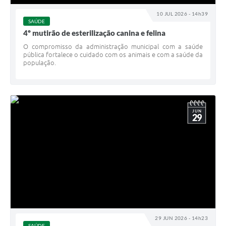
10 JUL 2026 - 14h39
SAÚDE
4º mutirão de esterilização canina e felina
O compromisso da administração municipal com a saúde
pública fortalece o cuidado com os animais e com a saúde da
população.
JUN
29
29 JUN 2026 - 14h23
SAÚDE