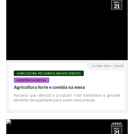
MAI
21
21 MAI 2026 - 13h28
AGRICULTURA, PECUÁRIA E ABASTECIMENTO
ASSISTÊNCIA SOCIAL
Agricultura forte e comida na mesa
Parceria que valoriza o produtor rural itambeano e garante
alimento de qualidade para quem mais precisa.
MAI
21