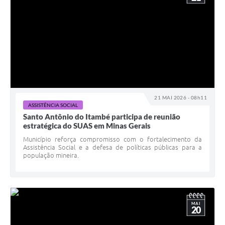
21 MAI 2026 - 08h11
ASSISTÊNCIA SOCIAL
Santo Antônio do Itambé participa de reunião
estratégica do SUAS em Minas Gerais
Município reforça compromisso com o fortalecimento da
Assistência Social e a defesa de políticas públicas para a
população mineira.
MAI
20