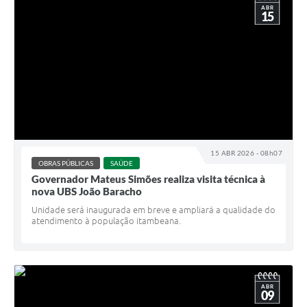
ABR
15
15 ABR 2026 - 08h07
OBRAS PÚBLICAS
SAÚDE
Governador Mateus Simões realiza visita técnica à
nova UBS João Baracho
Unidade será inaugurada em breve e ampliará a qualidade do
atendimento à população itambeana.
ABR
09