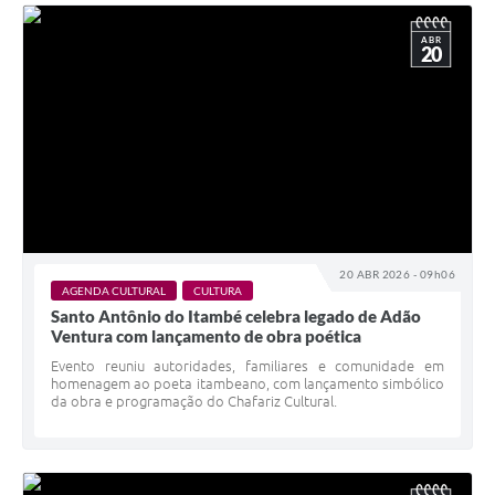
ABR
20
20 ABR 2026 - 09h06
AGENDA CULTURAL
CULTURA
Santo Antônio do Itambé celebra legado de Adão
Ventura com lançamento de obra poética
Evento reuniu autoridades, familiares e comunidade em
homenagem ao poeta itambeano, com lançamento simbólico
da obra e programação do Chafariz Cultural.