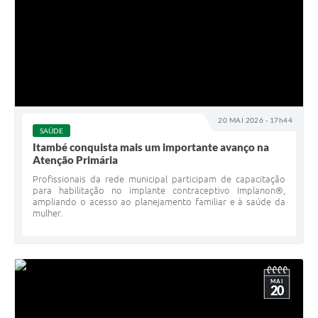
20 MAI 2026 - 17h44
SAÚDE
Itambé conquista mais um importante avanço na
Atenção Primária
Profissionais da rede municipal participam de capacitação
para habilitação no implante contraceptivo Implanon®,
ampliando o acesso ao planejamento familiar e à saúde da
mulher.
MAI
20