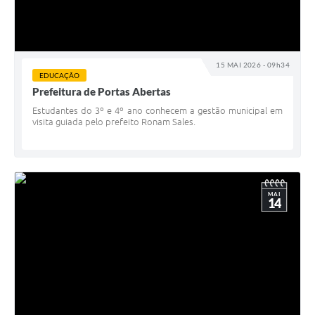
15 MAI 2026 - 09h34
EDUCAÇÃO
Prefeitura de Portas Abertas
Estudantes do 3º e 4º ano conhecem a gestão municipal em
visita guiada pelo prefeito Ronam Sales.
MAI
14