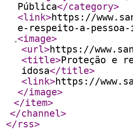
Pública
</category
>
<link
>
https://www.sa
e-respeito-a-pessoa-
<image
>
<url
>
https://www.sa
<title
>
Proteção e r
idosa
</title
>
<link
>
https://www.s
</image
>
</item
>
</channel
>
</rss
>