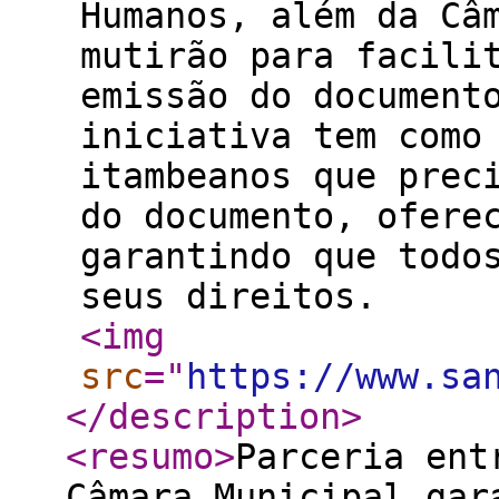
Humanos, além da Câ
mutirão para facili
emissão do document
iniciativa tem como
itambeanos que prec
do documento, ofere
garantindo que todo
seus direitos.
<img
src
="
https://www.sa
</description
>
<resumo
>
Parceria ent
Câmara Municipal gar