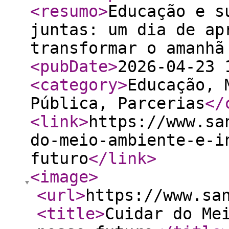
<resumo
>
Educação e s
juntas: um dia de ap
transformar o amanhã
<pubDate
>
2026-04-23 
<category
>
Educação, 
Pública, Parcerias
</
<link
>
https://www.sa
do-meio-ambiente-e-i
futuro
</link
>
<image
>
<url
>
https://www.sa
<title
>
Cuidar do Me