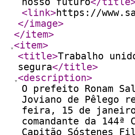
nosso futuro
</title
<link
>
https://www.s
</image
>
</item
>
<item
>
<title
>
Trabalho unid
segura
</title
>
<description
>
O prefeito Ronam Sa
Joviano de Pêlego r
feira, 15 de janeir
comandante da 144ª 
Capitão Sóstenes Fi