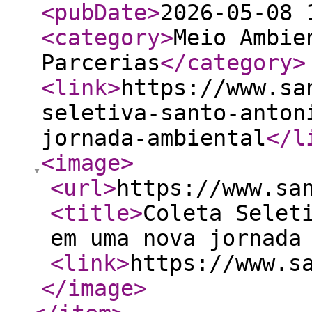
<pubDate
>
2026-05-08 
<category
>
Meio Ambie
Parcerias
</category
>
<link
>
https://www.sa
seletiva-santo-anton
jornada-ambiental
</l
<image
>
<url
>
https://www.sa
<title
>
Coleta Selet
em uma nova jornada
<link
>
https://www.s
</image
>