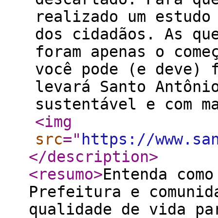
realizado um estudo
dos cidadãos. As qu
foram apenas o come
você pode (e deve) 
levará Santo Antôni
sustentável e com m
<img
src
="
https://www.sa
</description
>
<resumo
>
Entenda como
Prefeitura e comunid
qualidade de vida pa