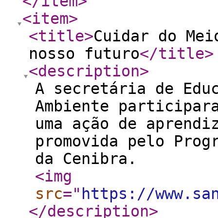
</item
>
<item
>
<title
>
Cuidar do Mei
nosso futuro
</title
>
<description
>
A secretária de Edu
Ambiente participar
uma ação de aprendi
promovida pelo Prog
da Cenibra.
<img
src
="
https://www.sa
</description
>