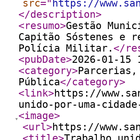
src
="
https://www.sa
</description
>
<resumo
>
Gestão Munic
Capitão Sóstenes e r
Polícia Militar.
</re
<pubDate
>
2026-01-15 
<category
>
Parcerias,
Pública
</category
>
<link
>
https://www.sa
unido-por-uma-cidade
<image
>
<url
>
https://www.sa
<title
>
Trabalho uni