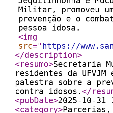
Jequitinhonha e Muc
Militar, promoveu u
prevenção e o comba
pessoa idosa.
<img
src
="
https://www.sa
</description
>
<resumo
>
Secretaria M
residentes da UFVJM 
palestra sobre a pre
contra idosos.
</resu
<pubDate
>
2025-10-31 
<category
>
Parcerias,