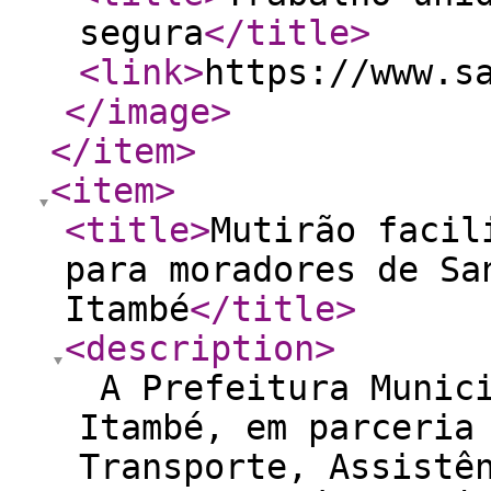
segura
</title
>
<link
>
https://www.s
</image
>
</item
>
<item
>
<title
>
Mutirão facil
para moradores de Sa
Itambé
</title
>
<description
>
A Prefeitura Munici
Itambé, em parceria
Transporte, Assistê