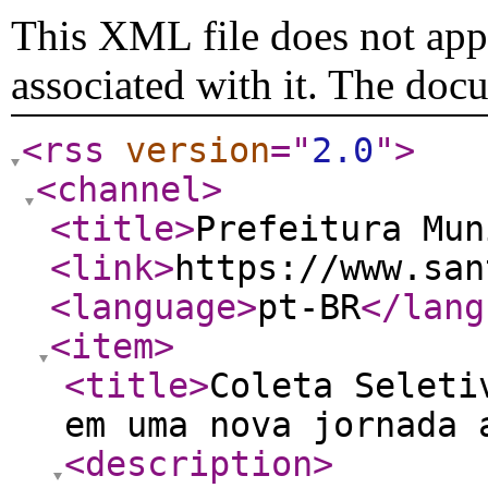
This XML file does not appe
associated with it. The doc
<rss
version
="
2.0
"
>
<channel
>
<title
>
Prefeitura Mu
<link
>
https://www.san
<language
>
pt-BR
</lang
<item
>
<title
>
Coleta Seleti
em uma nova jornada 
<description
>