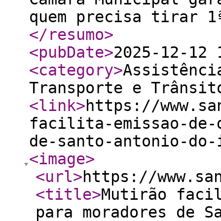
quem precisa tirar 1
</resumo
>
<pubDate
>
2025-12-12 
<category
>
Assistênci
Transporte e Trânsit
<link
>
https://www.sa
facilita-emissao-de-
de-santo-antonio-do-
<image
>
<url
>
https://www.sa
<title
>
Mutirão faci
para moradores de S