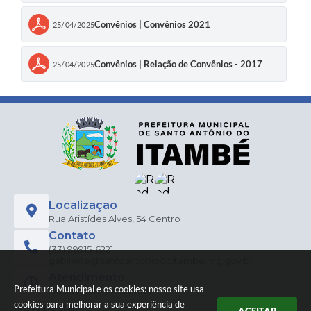
Convênios | Convênios 2021
25/04/2025
Convênios | Relação de Convênios - 2017
25/04/2025
Localização
Rua Aristídes Alves, 54 Centro
Contato
(33) 99915-6221
gabinete@santoantoniodoitambe.mg.gov.br
Atendimento
Prefeitura Municipal e os cookies: nosso site usa
Das 07:00hs às 16:00hs
cookies para melhorar a sua experiência de
Newsletter