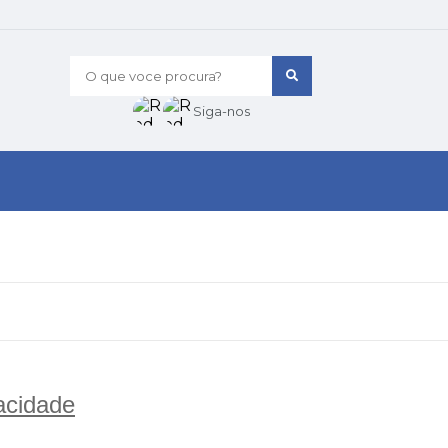
O que voce procura?
Siga-nos
acidade