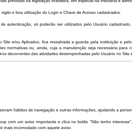
ais previstas na legislação brasileira, em especial na tributária e admin
 sigilo e boa utilização do Login e Chave de Acesso cadastrados.
e autenticação, só poderão ser utilizados pelo Usuário cadastrado
ite e/ou Aplicativo, fica ressalvada a guarda pela instituição e p
es normativas ou, ainda, cuja a manutenção seja necessária para c
eiros decorrentes das atividades desempenhadas pelo Usuário no Site e/
azenam hábitos de navegação e outras informações, ajudando a person
pup com um aviso importante e clica no botão "Não tenho interesse"
ão é mais incomodado com aquele aviso.