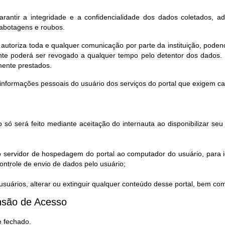
rantir a integridade e a confidencialidade dos dados coletados, a
sabotagens e roubos.
 autoriza toda e qualquer comunicação por parte da instituição, pod
te poderá ser revogado a qualquer tempo pelo detentor dos dados. 
mente prestados.
informações pessoais do usuário dos serviços do portal que exigem c
 só será feito mediante aceitação do internauta ao disponibilizar s
o servidor de hospedagem do portal ao computador do usuário, para i
ntrole de envio de dados pelo usuário;
uários, alterar ou extinguir qualquer conteúdo desse portal, bem co
são de Acesso​
e fechado.