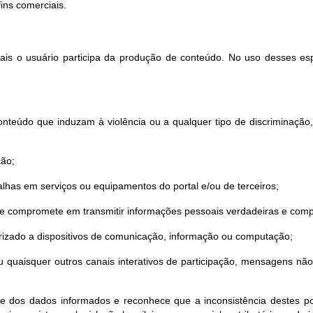
ns comerciais.
quais o usuário participa da produção de conteúdo. No uso desses es
nteúdo que induzam à violência ou a qualquer tipo de discriminação, sej
ção;
lhas em serviços ou equipamentos do portal e/ou de terceiros;
 se compromete em transmitir informações pessoais verdadeiras e comp
torizado a dispositivos de comunicação, informação ou computação;
o ou quaisquer outros canais interativos de participação, mensagens n
de dos dados informados e reconhece que a inconsistência destes pod