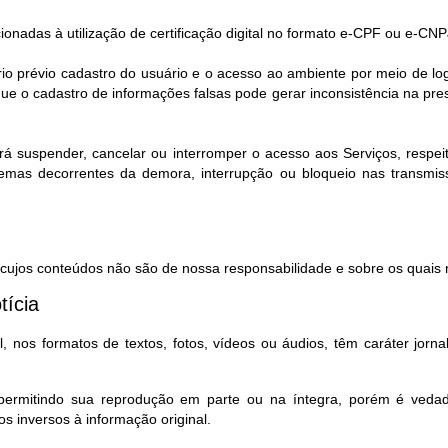
cionadas à utilização de certificação digital no formato e-CPF ou e-CNP
rio prévio cadastro do usuário e o acesso ao ambiente por meio de l
e o cadastro de informações falsas pode gerar inconsistência na pr
rá suspender, cancelar ou interromper o acesso aos Serviços, respeita
lemas decorrentes da demora, interrupção ou bloqueio nas transmi
, cujos conteúdos não são de nossa responsabilidade e sobre os quais n
tícia
 nos formatos de textos, fotos, vídeos ou áudios, têm caráter jorna
, permitindo sua reprodução em parte ou na íntegra, porém é ved
s inversos à informação original.