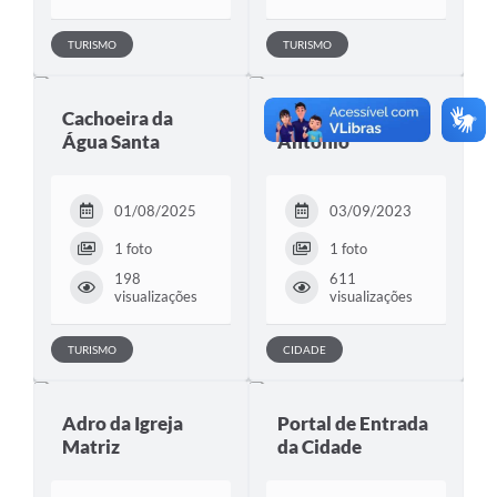
TURISMO
TURISMO
Cachoeira da
Praça Santo
Água Santa
Antônio
01/08/2025
03/09/2023
1 foto
1 foto
198
611
visualizações
visualizações
TURISMO
CIDADE
Adro da Igreja
Portal de Entrada
Matriz
da Cidade