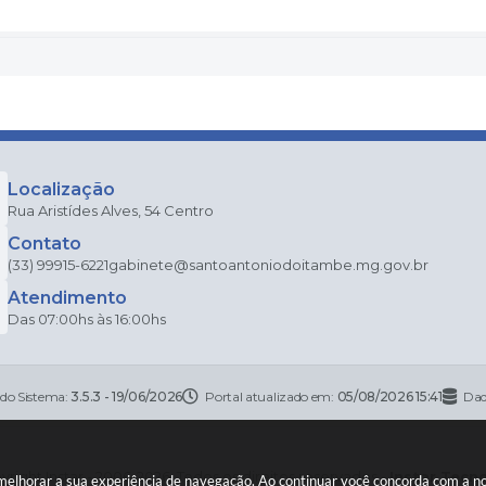
Localização
Rua Aristídes Alves, 54 Centro
Contato
(33) 99915-6221
gabinete@santoantoniodoitambe.mg.gov.br
Atendimento
Das 07:00hs às 16:00hs
 do Sistema:
3.5.3 - 19/06/2026
Portal atualizado em:
05/08/2026 15:41
Dad
right Instar - 2006-2026. Todos os direitos reservados -
Instar Tecn
a melhorar a sua experiência de navegação. Ao continuar você concorda com a 