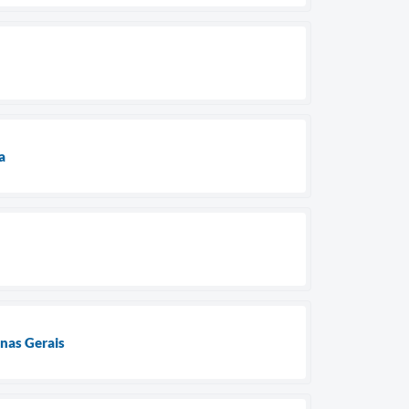
a
inas Gerais