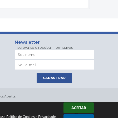
Newsletter
Inscreva-se e receba informativos
CADASTRAR
os Abertos
ACEITAR
ologia
nossa
Política de Cookies
e
Privacidade
.