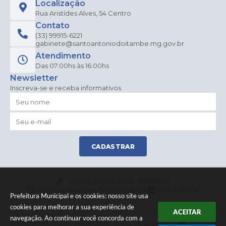
Localização
Rua Aristídes Alves, 54 Centro
Contato
(33) 99915-6221
gabinete@santoantoniodoitambe.mg.gov.br
Atendimento
Das 07:00hs às 16:00hs
Newsletter
Inscreva-se e receba informativos
CADASTRAR
Versão do Sistema:
3.5.3 - 19/06/2026
Portal atualizado em:
05/08/2026 15:41
Dados Abertos
Prefeitura Municipal e os cookies: nosso site usa
cookies para melhorar a sua experiência de
ACEITAR
navegação. Ao continuar você concorda com a
© Copyright Instar - 2006-2026. Todos os direitos