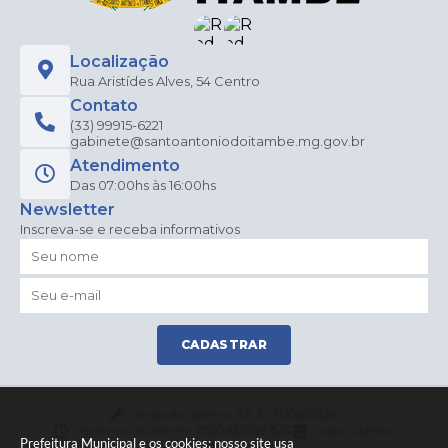
Localização
Rua Aristídes Alves, 54 Centro
Contato
(33) 99915-6221
gabinete@santoantoniodoitambe.mg.gov.br
Atendimento
Das 07:00hs às 16:00hs
Newsletter
Inscreva-se e receba informativos
CADASTRAR
Versão do Sistema:
3.5.3 - 19/06/2026
Portal atualizado em:
05/08/2026 15:41
Dados Abertos
Prefeitura Municipal e os cookies: nosso site usa