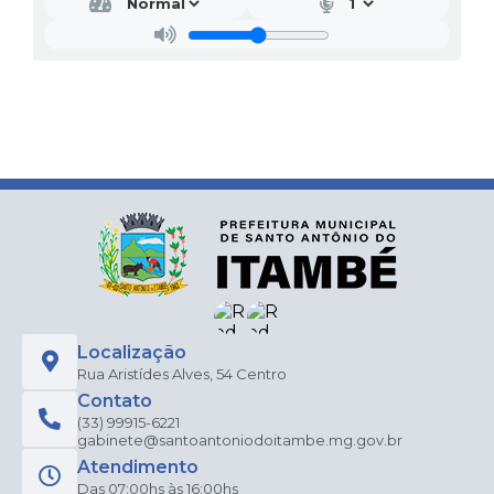
Localização
Rua Aristídes Alves, 54 Centro
Contato
(33) 99915-6221
gabinete@santoantoniodoitambe.mg.gov.br
Atendimento
Das 07:00hs às 16:00hs