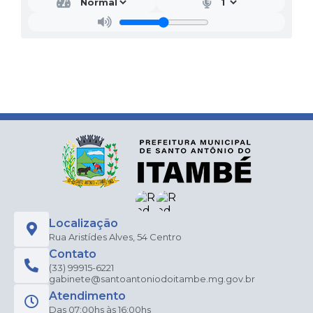
Localização
Rua Aristídes Alves, 54 Centro
Contato
(33) 99915-6221
gabinete@santoantoniodoitambe.mg.gov.br
Atendimento
Das 07:00hs às 16:00hs