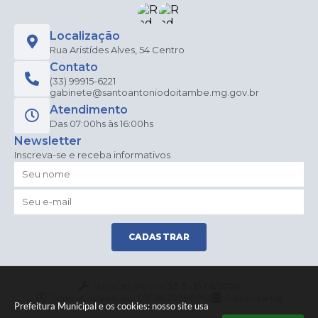
Localização
Rua Aristídes Alves, 54 Centro
Contato
(33) 99915-6221
gabinete@santoantoniodoitambe.mg.gov.br
Atendimento
Das 07:00hs às 16:00hs
Newsletter
Inscreva-se e receba informativos
CADASTRAR
Versão do Sistema:
3.5.3 - 19/06/2026
Portal atualizado em:
07/08/2026 09:12
Dados Abertos
Prefeitura Municipal e os cookies: nosso site usa