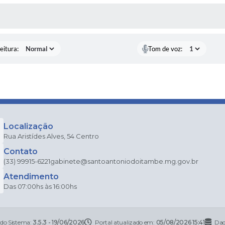
 MÍDIAS
eitura:
Tom de voz:
Localização
Rua Aristídes Alves, 54 Centro
Contato
(33) 99915-6221
gabinete@santoantoniodoitambe.mg.gov.br
Atendimento
Das 07:00hs às 16:00hs
 do Sistema:
3.5.3 - 19/06/2026
Portal atualizado em:
05/08/2026 15:41
Dad