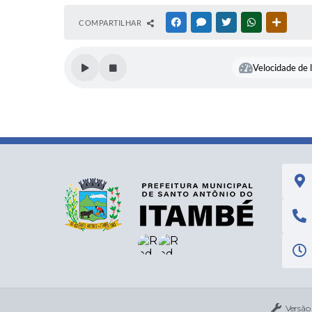
COMPARTILHAR
FACEBOOK
MESSENGER
TWITTER
WHATSAPP
OUTRAS
Velocidade de l
Versão