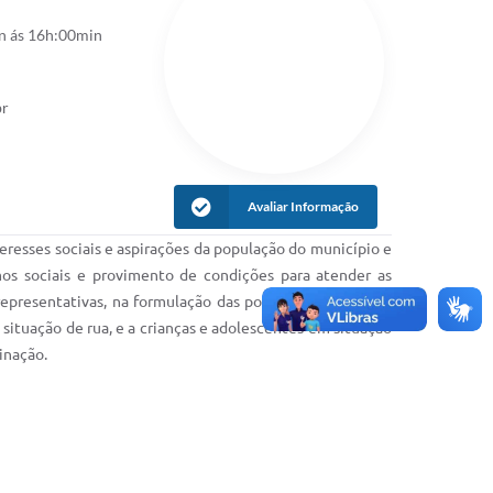
n ás 16h:00min
br
Avaliar Informação
eresses sociais e aspirações da população do município e
imos sociais e provimento de condições para atender as
epresentativas, na formulação das políticas sociais e no
 situação de rua, e a crianças e adolescentes em situação
inação.