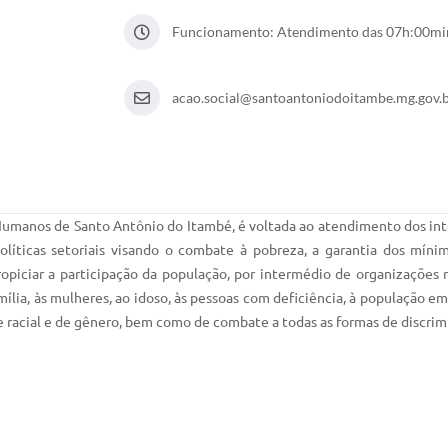
Funcionamento: Atendimento das 07h:00mi
acao.social@santoantoniodoitambe.mg.gov.
 Humanos de Santo Antônio do Itambé, é voltada ao atendimento dos int
políticas setoriais visando o combate à pobreza, a garantia dos mín
propiciar a participação da população, por intermédio de organizações r
lia, às mulheres, ao idoso, às pessoas com deficiência, à população em
de racial e de gênero, bem como de combate a todas as formas de discrim