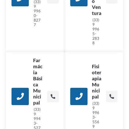
o
(33)
9
Ven
996
tura
0-
(33)
827
9
7
996
5-
283
8
Far
mác
Fisi
ia
oter
Bási
apia
ca
Mu
Mu
nici
nici
pal
pal
(33)
9
(33)
996
9
3-
994
556
3-
9
527