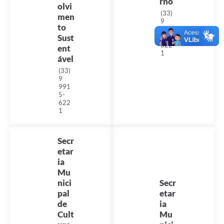
rno
olvi
(33)
men
9
to
991
Sust
5-
622
ent
1
ável
(33)
9
991
5-
622
1
Secr
etar
ia
Mu
nici
Secr
pal
etar
de
ia
Cult
Mu