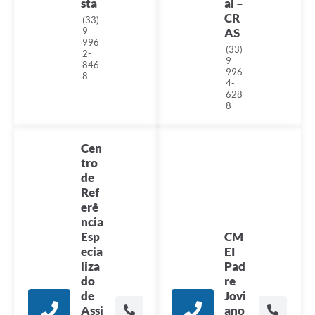
sta
al –
CR
(33)
9
AS
996
(33)
2-
9
846
996
8
4-
628
8
Cen
tro
de
Ref
erê
ncia
Esp
CM
ecia
EI
liza
Pad
do
re
de
Jovi
Assi
ano