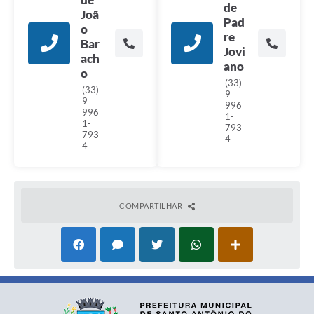
de
Joã
Pad
o
re
Bar
Jovi
ach
ano
o
(33)
(33)
9
9
996
996
1-
1-
793
793
4
4
COMPARTILHAR