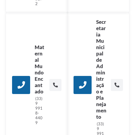
2
Secr
etar
ia
Mu
Mat
nici
ern
pal
al
de
Mu
Ad
ndo
min
Enc
istr
ant
açã
ado
o e
Pla
(33)
9
neja
991
men
8-
to
440
9
(33)
9
991