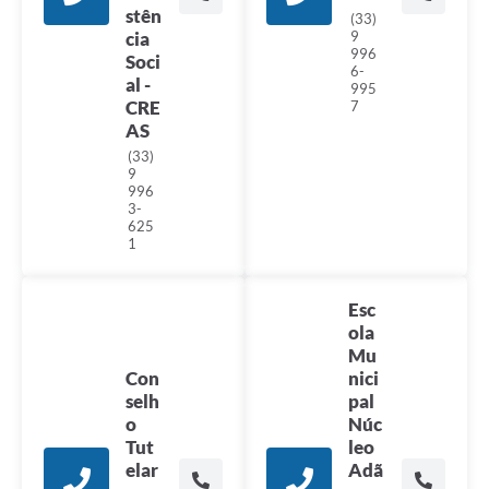
stên
(33)
cia
9
996
Soci
6-
al -
995
CRE
7
AS
(33)
9
996
3-
625
1
Esc
ola
Mu
Con
nici
selh
pal
o
Núc
Tut
leo
elar
Adã