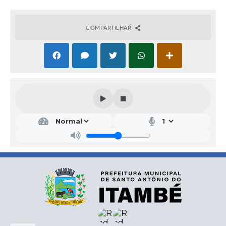
COMPARTILHAR
Secr
etar
ia
Mu
nici
pal
de
Saú
de
Andr
éa
Fern
anda