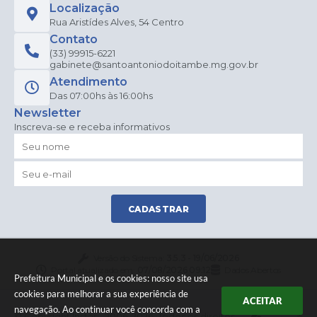
Lom
Localização
ba
Rua Aristídes Alves, 54 Centro
Contato
(33) 99915-6221
gabinete@santoantoniodoitambe.mg.gov.br
Atendimento
Das 07:00hs às 16:00hs
Newsletter
Inscreva-se e receba informativos
CADASTRAR
Versão do Sistema:
3.5.3 - 19/06/2026
Portal atualizado em:
07/08/2026 09:12
Dados Abertos
Prefeitura Municipal e os cookies: nosso site usa
cookies para melhorar a sua experiência de
ACEITAR
navegação. Ao continuar você concorda com a
© Copyright Instar - 2006-2026. Todos os direitos