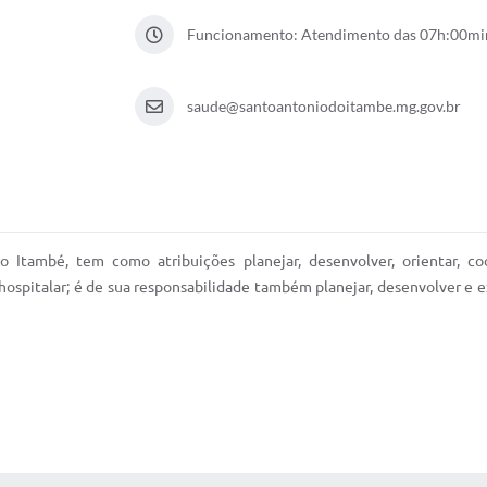
Funcionamento: Atendimento das 07h:00mi
saude@santoantoniodoitambe.mg.gov.br
 Itambé, tem como atribuições planejar, desenvolver, orientar, co
spitalar; é de sua responsabilidade também planejar, desenvolver e exe