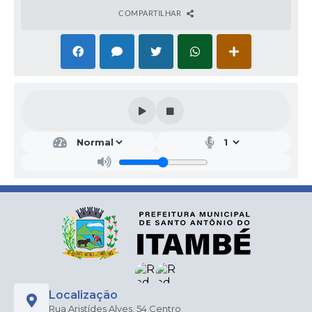
COMPARTILHAR
Secr
etar
ia
Mu
nici
pal
de
Saú
de
Andr
éa
Fern
anda
Lom
Localização
ba
Rua Aristídes Alves, 54 Centro