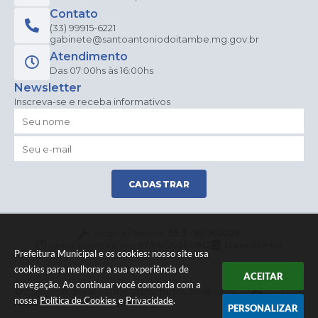
Contato
(33) 99915-6221
gabinete@santoantoniodoitambe.mg.gov.br
Atendimento
Das 07:00hs às 16:00hs
Newsletter
Inscreva-se e receba informativos
CADASTRAR
Versão do Sistema:
3.5.3 - 19/06/2026
Portal atualizado em:
07/08/2026 09:12
Dados Abertos
Prefeitura Municipal e os cookies: nosso site usa
cookies para melhorar a sua experiência de
ACEITAR
navegação. Ao continuar você concorda com a
© Copyright Instar - 2006-2026. Todos os direitos
nossa
Política de Cookies
e
Privacidade
.
reservados -
Instar Tecnologia
PERSONALIZAR