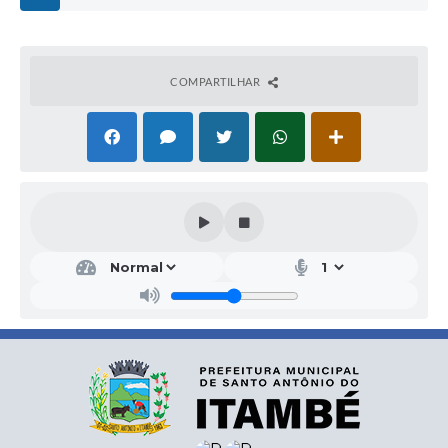
COMPARTILHAR
Secr
etar
ia
Mu
nici
pal
de
Ad
mini
stra
ção