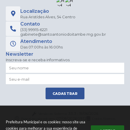
e...
Tatie
Localização
le
Mira
Rua Aristídes Alves, 54 Centro
nda
Contato
Sales
(33) 99915-6221
gabinete@santoantoniodoitambe.mg.gov.br
Atendimento
Das 07:00hs às 16:00hs
Newsletter
Inscreva-se e receba informativos
CADASTRAR
Versão do Sistema:
3.5.3 - 19/06/2026
Portal atualizado em:
07/08/2026 09:12
Dados Abertos
Prefeitura Municipal e os cookies: nosso site usa
cookies para melhorar a sua experiência de