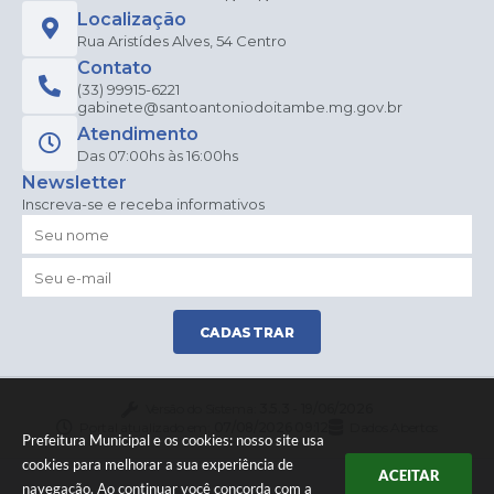
Liara
Localização
Nun
es
Rua Aristídes Alves, 54 Centro
Bara
Contato
cho
(33) 99915-6221
gabinete@santoantoniodoitambe.mg.gov.br
Atendimento
Das 07:00hs às 16:00hs
Newsletter
Inscreva-se e receba informativos
CADASTRAR
Versão do Sistema:
3.5.3 - 19/06/2026
Portal atualizado em:
07/08/2026 09:12
Dados Abertos
Prefeitura Municipal e os cookies: nosso site usa
cookies para melhorar a sua experiência de
ACEITAR
navegação. Ao continuar você concorda com a