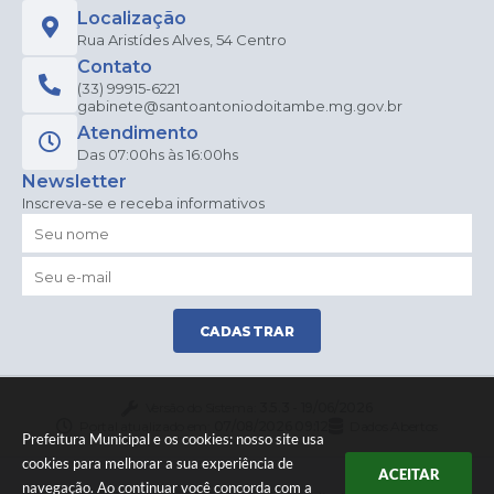
Localização
Rua Aristídes Alves, 54 Centro
Contato
(33) 99915-6221
gabinete@santoantoniodoitambe.mg.gov.br
Atendimento
Das 07:00hs às 16:00hs
Newsletter
Inscreva-se e receba informativos
CADASTRAR
Versão do Sistema:
3.5.3 - 19/06/2026
Portal atualizado em:
07/08/2026 09:12
Dados Abertos
Prefeitura Municipal e os cookies: nosso site usa
cookies para melhorar a sua experiência de
ACEITAR
navegação. Ao continuar você concorda com a