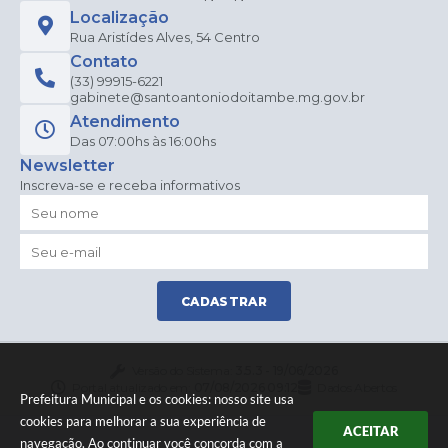
Liara
Localização
Nun
es
Rua Aristídes Alves, 54 Centro
Bara
Contato
cho
(33) 99915-6221
gabinete@santoantoniodoitambe.mg.gov.br
Atendimento
Das 07:00hs às 16:00hs
Newsletter
Inscreva-se e receba informativos
CADASTRAR
Versão do Sistema:
3.5.3 - 19/06/2026
Portal atualizado em:
07/08/2026 09:12
Dados Abertos
Prefeitura Municipal e os cookies: nosso site usa
cookies para melhorar a sua experiência de
ACEITAR
navegação. Ao continuar você concorda com a