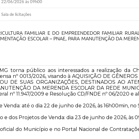
22/06/2026 às 09h00
Sala de licitações
RICULTURA FAMILIAR E DO EMPREENDEDOR FAMILIAR RURA
MENTAÇÃO ESCOLAR – PNAE, PARA MANUTENÇÃO DA MEREND
G torna público aos interessados a realização da C
Dispensa nº 0013/2026, visando à AQUISIÇÃO DE GÊNE
 OU DE SUAS ORGANIZAÇÕES, DESTINADOS AO AT
MANUTENÇÃO DA MERENDA ESCOLAR DA REDE MUNIC
eral nº 11.947/2009 e Resolução CD/FNDE nº 06/2020 e al
nda: até o dia 22 de junho de 2026, às 16h00min, no Se
 e dos Projetos de Venda: dia 23 de junho de 2026, às 
o oficial do Município e no Portal Nacional de Contrataç