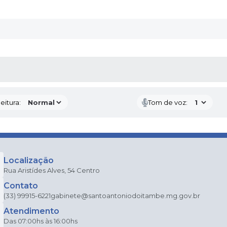
 MÍDIAS
eitura:
Tom de voz:
Localização
Rua Aristídes Alves, 54 Centro
Contato
(33) 99915-6221
gabinete@santoantoniodoitambe.mg.gov.br
Atendimento
Das 07:00hs às 16:00hs