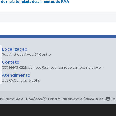
is de meia tonelada de alimentos do PAA
Localização
Rua Aristídes Alves, 54 Centro
Contato
(33) 99915-6221
gabinete@santoantoniodoitambe.mg.gov.br
Atendimento
Das 07:00hs às 16:00hs
do Sistema:
3.5.3 - 19/06/2026
Portal atualizado em:
07/08/2026 09:12
Da