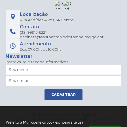
Localização
Rua Aristídes Alves, 54 Centro
Contato
(33) 99915-6221
gabinete@santoantoniodoitambe.mg.gov.br
Atendimento
Das 07:00hs às 16:00hs
Newsletter
Inscreva-se e receba informativos
CADASTRAR
Versão do Sistema:
3.5.3 - 19/06/2026
Portal atualizado em:
05/08/2026 15:41
Dados Abertos
Prefeitura Municipal e os cookies: nosso site usa