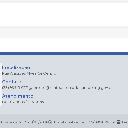
Localização
Rua Aristídes Alves, 54 Centro
Contato
(33) 99915-6221
gabinete@santoantoniodoitambe.mg.gov.br
Atendimento
Das 07:00hs às 16:00hs
 do Sistema:
3.5.3 - 19/06/2026
Portal atualizado em:
05/08/2026 15:41
Dad