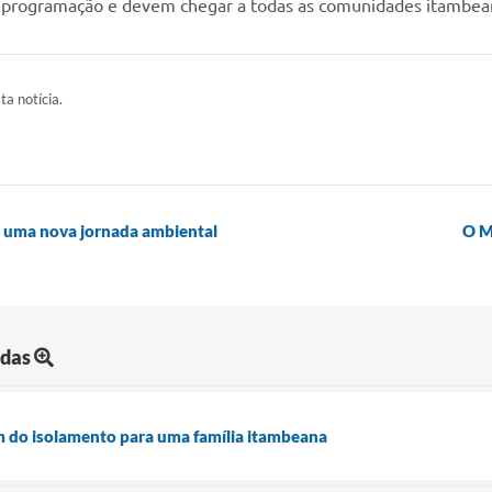
 programação e devem chegar a todas as comunidades itambea
ta notícia.
m uma nova jornada ambiental
O M
adas
m do isolamento para uma família itambeana