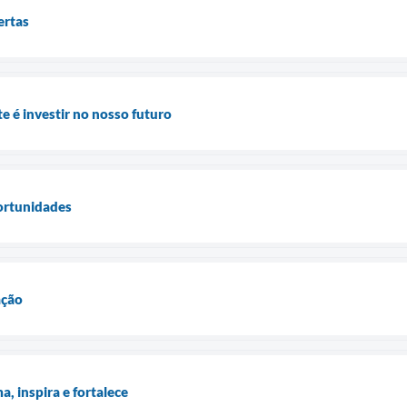
ertas
 é investir no nosso futuro
ortunidades
ação
, inspira e fortalece