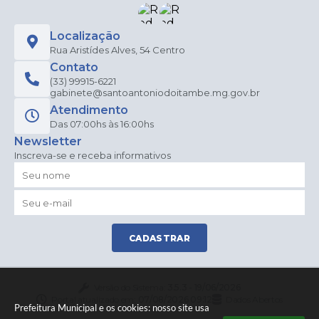
Localização
Rua Aristídes Alves, 54 Centro
Contato
(33) 99915-6221
gabinete@santoantoniodoitambe.mg.gov.br
Atendimento
Das 07:00hs às 16:00hs
Newsletter
Inscreva-se e receba informativos
CADASTRAR
Versão do Sistema:
3.5.3 - 19/06/2026
Portal atualizado em:
07/08/2026 09:12
Dados Abertos
Prefeitura Municipal e os cookies: nosso site usa