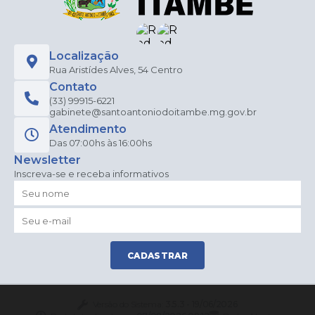
Localização
Rua Aristídes Alves, 54 Centro
Contato
(33) 99915-6221
gabinete@santoantoniodoitambe.mg.gov.br
Atendimento
Das 07:00hs às 16:00hs
Newsletter
Inscreva-se e receba informativos
CADASTRAR
Versão do Sistema:
3.5.3 - 19/06/2026