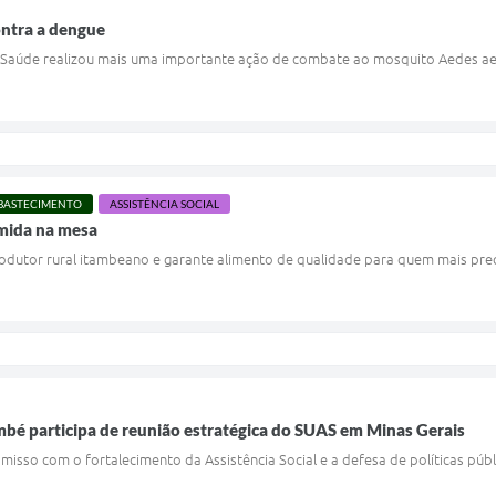
ontra a dengue
m Saúde realizou mais uma importante ação de combate ao mosquito Aedes ae
ABASTECIMENTO
ASSISTÊNCIA SOCIAL
omida na mesa
rodutor rural itambeano e garante alimento de qualidade para quem mais prec
bé participa de reunião estratégica do SUAS em Minas Gerais
isso com o fortalecimento da Assistência Social e a defesa de políticas públ