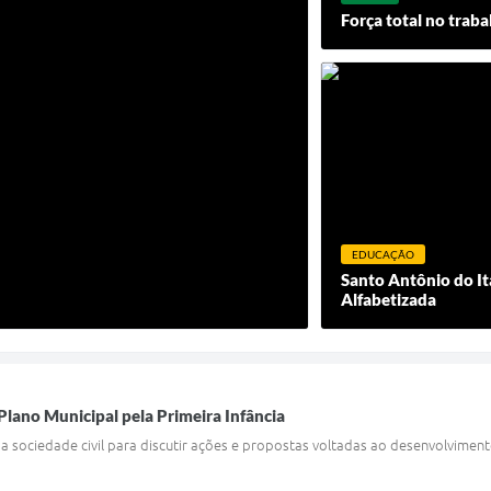
Força total no trab
EDUCAÇÃO
Santo Antônio do It
Alfabetizada
Plano Municipal pela Primeira Infância
 a sociedade civil para discutir ações e propostas voltadas ao desenvolvimento