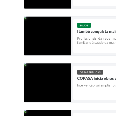
SAÚDE
Itambé conquista mai
Profissionais da rede m
familiar e à saúde da mulh
OBRAS PÚBLICAS
COPASA inicia obras d
Intervenção vai ampliar 