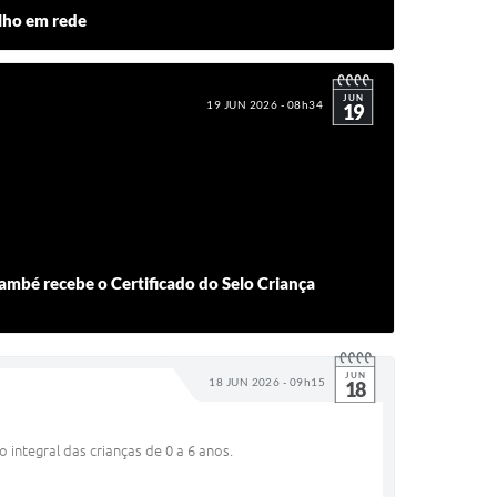
alho em rede
JUN
19 JUN 2026 - 08h34
19
ambé recebe o Certificado do Selo Criança
JUN
18 JUN 2026 - 09h15
18
 integral das crianças de 0 a 6 anos.