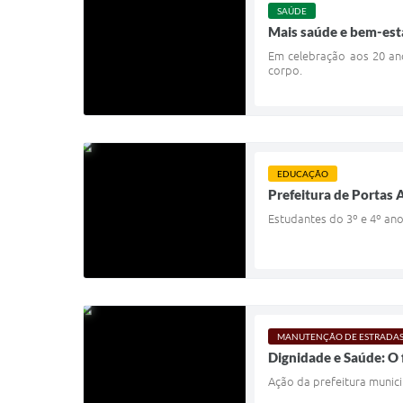
SAÚDE
Mais saúde e bem-est
Em celebração aos 20 an
corpo.
EDUCAÇÃO
Prefeitura de Portas 
Estudantes do 3º e 4º ano
MANUTENÇÃO DE ESTRADA
Dignidade e Saúde: O 
Ação da prefeitura munici