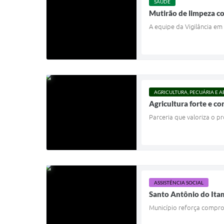
SAÚDE
Mutirão de limpeza c
A equipe da Vigilância e
AGRICULTURA, PECUÁRIA E 
Agricultura forte e c
Parceria que valoriza o p
ASSISTÊNCIA SOCIAL
Santo Antônio do Itam
Município reforça comprom