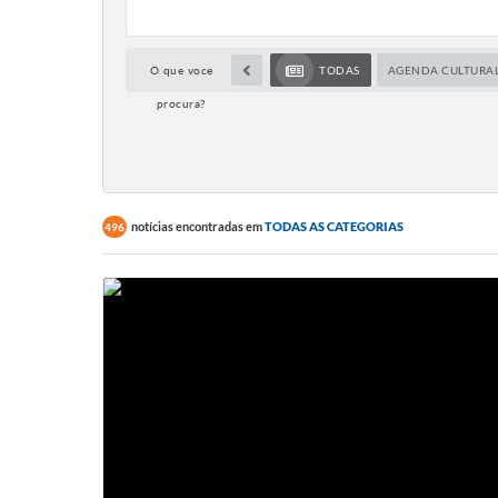
O que voce
TODAS
AGENDA CULTURA
procura?
notícias encontradas em
TODAS AS CATEGORIAS
496